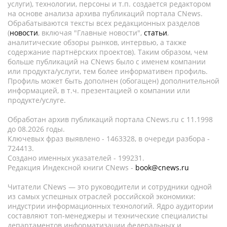
услуги), технологии, персоны и т.п. создается редактором
на основе анализа архива публикаций портала CNews.
Обрабатываются тексты всех редакционных разделов
(
новости
, включая "Главные новости",
статьи
,
аналитические обзоры рынков, интервью, а также
содержание партнёрских проектов). Таким образом, чем
больше публикаций на CNews было с именем компании
или продукта/услуги, тем более информативен профиль.
Профиль может быть дополнен (обогащен) дополнительной
информацией, в т.ч. презентацией о компании или
продукте/услуге.
Обработан архив публикаций портала CNews.ru c 11.1998
до 08.2026 годы.
Ключевых фраз выявлено - 1463328, в очереди разбора -
724413.
Создано именных указателей - 199231.
Редакция Индексной книги CNews -
book@cnews.ru
Читатели CNews — это руководители и сотрудники одной
из самых успешных отраслей российской экономики:
индустрии информационных технологий. Ядро аудитории
составляют топ-менеджеры и технические специалисты
департаментов информатизации федеральных и