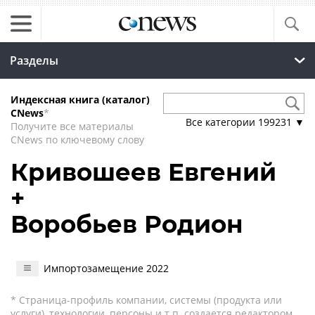
Разделы
Индексная книга (каталог)
CNews
*
Все категории
199231
▼
Получите все материалы
CNews по ключевому слову
Кривошеев Евгений
+
Воробьев Родион
Импортозамещение 2022
* Страница-профиль компании, системы (продукта или
услуги), технологии, персоны и т.п. создается редактором