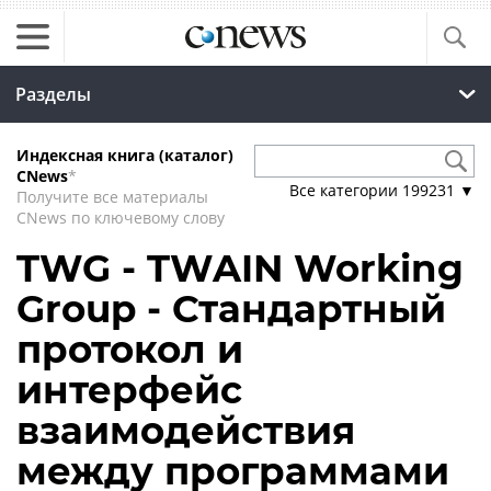
Разделы
Индексная книга (каталог)
CNews
*
Все категории
199231
▼
Получите все материалы
CNews по ключевому слову
TWG - TWAIN Working
Group - Стандартный
протокол и
интерфейс
взаимодействия
между программами