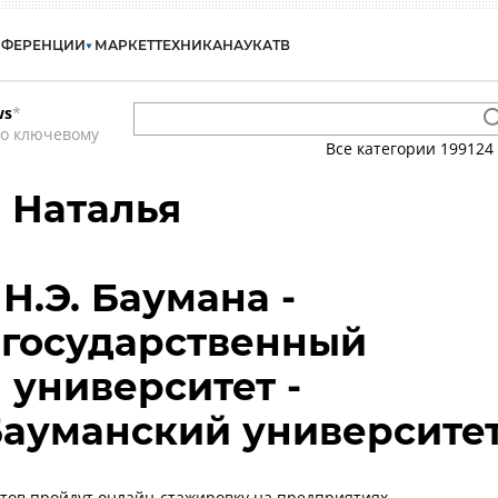
НФЕРЕНЦИИ
МАРКЕТ
ТЕХНИКА
НАУКА
ТВ
ws
*
по ключевому
Все категории
199124
 Наталья
Н.Э. Баумана -
 государственный
 университет -
Бауманский университе
нтов пройдут онлайн-стажировку на предприятиях