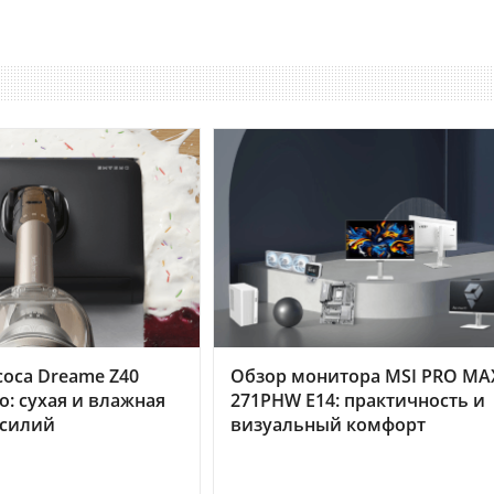
оса Dreame Z40
Обзор монитора MSI PRO MA
o: сухая и влажная
271PHW E14: практичность и
усилий
визуальный комфорт