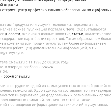
ой отрасли
» откроет центр профессионального образования по «цифровы
темы (продукта или услуги), технологии, персоны и т.п.
 анализа архива публикаций портала CNews. Обрабатываются
ов (
новости
, включая "Главные новости",
статьи
, аналитически
е содержание партнёрских проектов). Таким образом, чем боль
нем компании или продукта/услуги, тем более информативен
полнен (обогащен) дополнительной информацией, в т.ч.
дукте/услуге.
ала CNews.ru c 11.1998 до 08.2026 годы.
8, в очереди разбора - 724624.
9124.
 -
book@cnews.ru
ели и сотрудники одной из самых успешных отраслей российск
онных технологий. Ядро аудитории составляют топ-менеджеры
таментов информатизации федеральных и региональных орган
 промышленных компаний, розничных сетей, а также
аний-поставщиков информационных технологий и услуг связи.