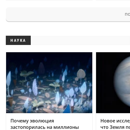
ПО
НАУКА
Почему эволюция
Новое иссле
застопорилась на миллионы
что Земля п