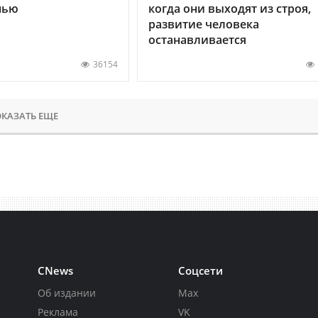
нью
когда они выходят из строя,
развитие человека
останавливается
36154
КАЗАТЬ ЕЩЕ
CNews
Соцсети
Об издании
Max
Реклама
VK