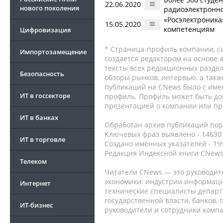
22.06.2020
нового поколения
радиоэлектронн
«Росэлектроника
15.05.2020
компетенциям
Цифровизация
* Страница-профиль компании, сис
Импортозамещение
создается редактором на основе
тексты всех редакционных раздел
Безопасность
обзоры рынков, интервью, а такж
публикаций на CNews было с име
ИТ в госсекторе
профиль. Профиль может быть до
презентацией о компании или про
ИТ в банках
Обработан архив публикаций порт
Ключевых фраз выявлено - 146301
ИТ в торговле
Создано именных указателей - 19
Редакция Индексной книги CNews
Телеком
Читатели CNews — это руководит
экономики: индустрии информаци
Интернет
технические специалисты депар
государственной власти, банков,
ИТ-бизнес
руководители и сотрудники комп