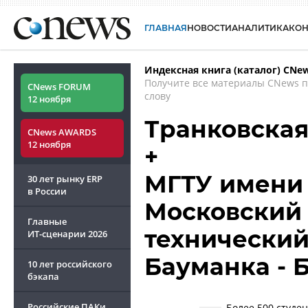
ГЛАВНАЯ
НОВОСТИ
АНАЛИТИКА
КО
Индексная книга (каталог) CNe
Получите все материалы CNews 
CNews FORUM
слову
12 ноября
Транковская
CNews AWARDS
12 ноября
+
МГТУ имени 
30 лет рынку ERP
в России
Московский
Главные
технический
ИТ-сценарии
2026
Бауманка - 
10 лет российского
бэкапа
Российские ПАКи
Более 500 студе