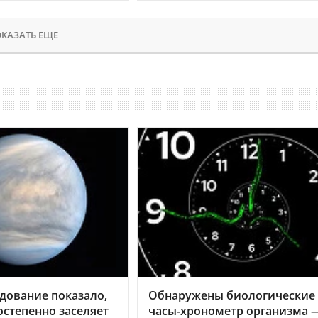
КАЗАТЬ ЕЩЕ
дование показало,
Обнаружены биологические
остепенно заселяет
часы-хронометр организма 