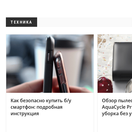
ТЕХНИКА
Как безопасно купить б/у
Обзор пылес
смартфон: подробная
AquaCycle Pr
инструкция
уборка без 