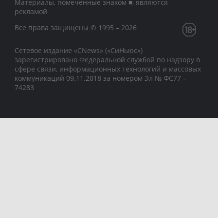
Материалы, помеченные знаком ■, являются
рекламой
Все права защищены © 1995 – 2026
Сетевое издание «CNews» («СиНьюс»)
зарегистрировано Федеральной службой по надзору в
сфере связи, информационных технологий и массовых
коммуникаций 09.11.2018 за номером Эл № ФС77 –
74283