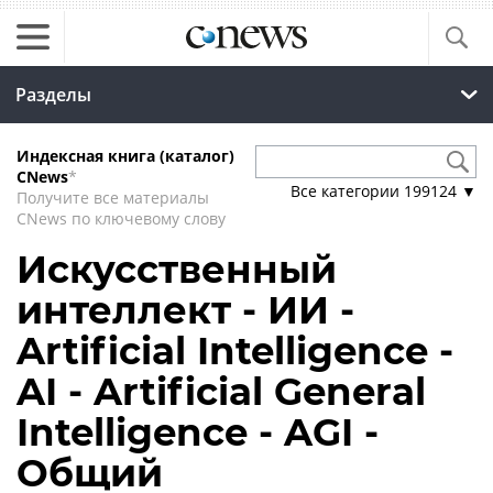
Разделы
Индексная книга (каталог)
CNews
*
Все категории
199124
▼
Получите все материалы
CNews по ключевому слову
Искусственный
интеллект - ИИ -
Artificial Intelligence -
AI - Artificial General
Intelligence - AGI -
Общий