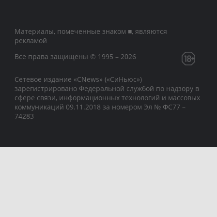
Материалы, помеченные знаком ■, являются
рекламой
Все права защищены © 1995 – 2026
Сетевое издание «CNews» («СиНьюс»)
зарегистрировано Федеральной службой по надзору в
сфере связи, информационных технологий и массовых
коммуникаций 09.11.2018 за номером Эл № ФС77 –
74283