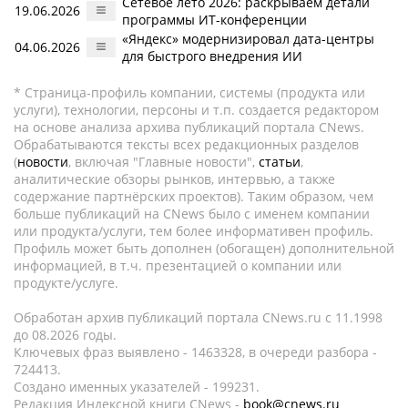
Сетевое лето 2026: раскрываем детали
19.06.2026
программы ИТ-конференции
«Яндекс» модернизировал дата-центры
04.06.2026
для быстрого внедрения ИИ
* Страница-профиль компании, системы (продукта или
услуги), технологии, персоны и т.п. создается редактором
на основе анализа архива публикаций портала CNews.
Обрабатываются тексты всех редакционных разделов
(
новости
, включая "Главные новости",
статьи
,
аналитические обзоры рынков, интервью, а также
содержание партнёрских проектов). Таким образом, чем
больше публикаций на CNews было с именем компании
или продукта/услуги, тем более информативен профиль.
Профиль может быть дополнен (обогащен) дополнительной
информацией, в т.ч. презентацией о компании или
продукте/услуге.
Обработан архив публикаций портала CNews.ru c 11.1998
до 08.2026 годы.
Ключевых фраз выявлено - 1463328, в очереди разбора -
724413.
Создано именных указателей - 199231.
Редакция Индексной книги CNews -
book@cnews.ru