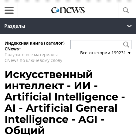
Разделы
Индексная книга (каталог)
CNews
*
Все категории
199231
▼
Получите все материалы
CNews по ключевому слову
Искусственный
интеллект - ИИ -
Artificial Intelligence -
AI - Artificial General
Intelligence - AGI -
Общий