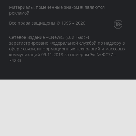
Материалы, помеченные знаком ■, являются
рекламой
Все права защищены © 1995 – 2026
Сетевое издание «CNews» («СиНьюс»)
зарегистрировано Федеральной службой по надзору в
сфере связи, информационных технологий и массовых
коммуникаций 09.11.2018 за номером Эл № ФС77 –
74283