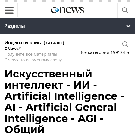
Разделы
Индексная книга (каталог)
CNews
*
Все категории
199124
▼
Получите все материалы
CNews по ключевому слову
Искусственный
интеллект - ИИ -
Artificial Intelligence -
AI - Artificial General
Intelligence - AGI -
Общий