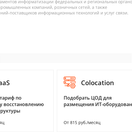
таментов информатизации федеральных и региональных орган
 промышленных компаний, розничных сетей, а также
аний-поставщиков информационных технологий и услуг связи.
aaS
Colocation
тариф по
Подобрать ЦОД для
у восстановлению
размещения ИТ-оборудова
труктуры
яц
От 815 руб./месяц