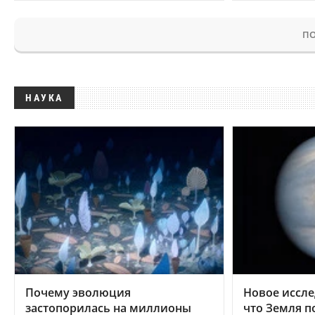
ПО
НАУКА
Почему эволюция
Новое иссле
застопорилась на миллионы
что Земля п