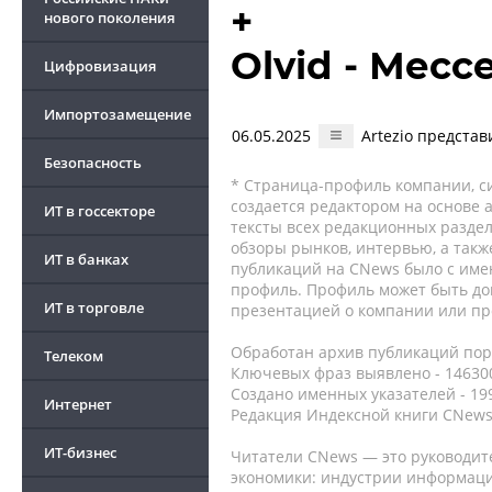
+
нового поколения
Olvid - Мес
Цифровизация
Импортозамещение
06.05.2025
Artezio предста
Безопасность
* Страница-профиль компании, сис
создается редактором на основе
ИТ в госсекторе
тексты всех редакционных раздел
обзоры рынков, интервью, а такж
ИТ в банках
публикаций на CNews было с име
профиль. Профиль может быть до
ИТ в торговле
презентацией о компании или про
Обработан архив публикаций порт
Телеком
Ключевых фраз выявлено - 146300
Создано именных указателей - 19
Интернет
Редакция Индексной книги CNews
ИТ-бизнес
Читатели CNews — это руководит
экономики: индустрии информаци