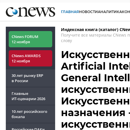
ГЛАВНАЯ
НОВОСТИ
АНАЛИТИКА
КО
Индексная книга (каталог) CNe
Получите все материалы CNews 
CNews FORUM
слову
12 ноября
Искусственн
CNews AWARDS
12 ноября
Artificial Inte
General Intel
30 лет рынку ERP
в России
искусственн
Главные
Искусственн
ИТ-сценарии
2026
назначения 
10 лет российского
бэкапа
искусственн
Российские ПАКи