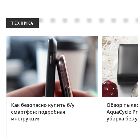
ТЕХНИКА
Как безопасно купить б/у
Обзор пылес
смартфон: подробная
AquaCycle Pr
инструкция
уборка без 