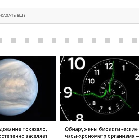
КАЗАТЬ ЕЩЕ
дование показало,
Обнаружены биологические
остепенно заселяет
часы-хронометр организма 