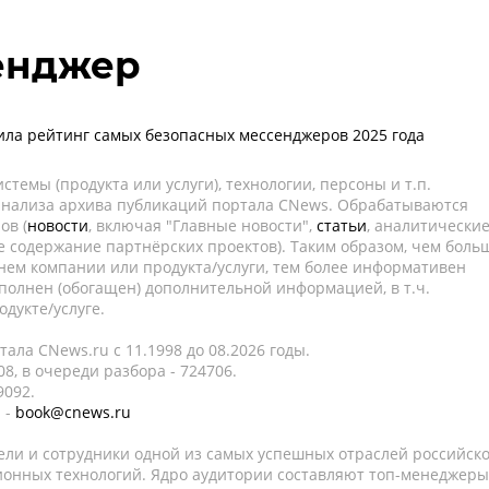
сенджер
вила рейтинг самых безопасных мессенджеров 2025 года
темы (продукта или услуги), технологии, персоны и т.п.
 анализа архива публикаций портала CNews. Обрабатываются
ов (
новости
, включая "Главные новости",
статьи
, аналитически
е содержание партнёрских проектов). Таким образом, чем боль
нем компании или продукта/услуги, тем более информативен
полнен (обогащен) дополнительной информацией, в т.ч.
дукте/услуге.
ала CNews.ru c 11.1998 до 08.2026 годы.
8, в очереди разбора - 724706.
9092.
 -
book@cnews.ru
ели и сотрудники одной из самых успешных отраслей российск
онных технологий. Ядро аудитории составляют топ-менеджеры