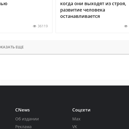
нью
когда они выходят из строя,
развитие человека
останавливается
36119
КАЗАТЬ ЕЩЕ
CNews
Соцсети
Об издании
Max
Реклама
VK