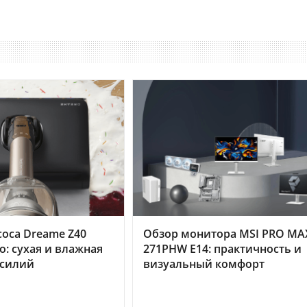
оса Dreame Z40
Обзор монитора MSI PRO MA
o: сухая и влажная
271PHW E14: практичность и
усилий
визуальный комфорт