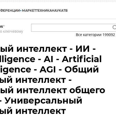
НФЕРЕНЦИИ
МАРКЕТ
ТЕХНИКА
НАУКА
ТВ
ws
*
по ключевому
Все категории
199092
ый интеллект - ИИ -
lligence - AI - Artificial
ligence - AGI - Общий
ый интеллект -
ый интеллект общего
- Универсальный
ый интеллект