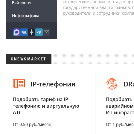
технические специалисты депар
Рейтинги
государственной власти, банков,
руководители и сотрудники комп
Инфографика
CNEWSMARKET
IP-телефония
DR
Подобрать тариф на IP-
Подобрать 
телефонию и виртуальную
аварийном
АТС
ИТ-инфрас
От 0.50 руб./месяц
От 1 руб./мес