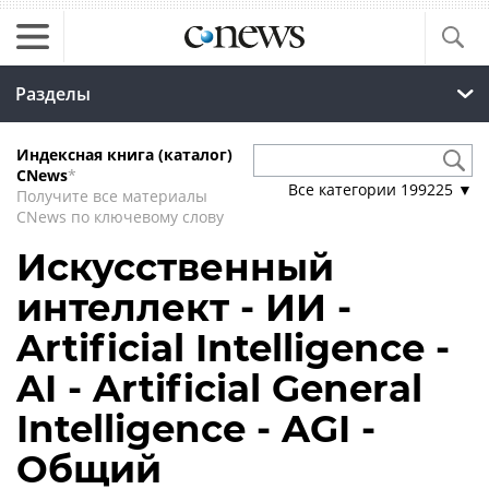
Разделы
Индексная книга (каталог)
CNews
*
Все категории
199225
▼
Получите все материалы
CNews по ключевому слову
Искусственный
интеллект - ИИ -
Artificial Intelligence -
AI - Artificial General
Intelligence - AGI -
Общий