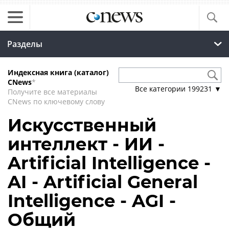
Разделы
Индексная книга (каталог)
CNews
*
Все категории
199231
▼
Получите все материалы
CNews по ключевому слову
Искусственный
интеллект - ИИ -
Artificial Intelligence -
AI - Artificial General
Intelligence - AGI -
Общий