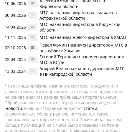
Алексей Козин возглавил МТС в
10.06.2026
Кировской области
МТС назначила директора филиала в
30.04.2026
Астраханской области
МТС назначила директора в Калужской
14.04.2026
области
11.11.2025
МТС назначила нового директора в ХМАО
Павел Фомин назначен директором МТС в
02.10.2025
республике Хакасия
Евгений Торгашин назначен директором
22.04.2024
МТС в Югре
Андрей Белов назначен директором МТС
13.03.2024
в Нижегородской области
* Страница-профиль компании, системы (продукта или
услуги), технологии, персоны и т.п. создается редактором
на основе анализа архива публикаций портала CNews.
Обрабатываются тексты всех редакционных разделов
(
новости
, включая "Главные новости",
статьи
,
аналитические обзоры рынков, интервью, а также
содержание партнёрских проектов). Таким образом, чем
больше публикаций на CNews было с именем компании
или продукта/услуги, тем более информативен профиль.