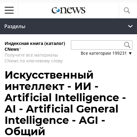
Разделы
Индексная книга (каталог)
CNews
*
Все категории
199231
▼
Получите все материалы
CNews по ключевому слову
Искусственный
интеллект - ИИ -
Artificial Intelligence -
AI - Artificial General
Intelligence - AGI -
Общий