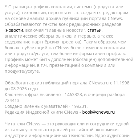
* Страница-профиль компании, системы (продукта или
услуги), технологии, персоны и т.п. создается редактором
на основе анализа архива публикаций портала CNews.
Обрабатываются тексты всех редакционных разделов
(
новости
, включая "Главные новости",
статьи
,
аналитические обзоры рынков, интервью, а также
содержание партнёрских проектов). Таким образом, чем
больше публикаций на CNews было с именем компании
или продукта/услуги, тем более информативен профиль.
Профиль может быть дополнен (обогащен) дополнительной
информацией, в т.ч. презентацией о компании или
продукте/услуге.
Обработан архив публикаций портала CNews.ru c 11.1998
до 08.2026 годы.
Ключевых фраз выявлено - 1463328, в очереди разбора -
724413.
Создано именных указателей - 199231.
Редакция Индексной книги CNews -
book@cnews.ru
Читатели CNews — это руководители и сотрудники одной
из самых успешных отраслей российской экономики:
индустрии информационных технологий. Ядро аудитории