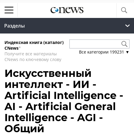
Разделы
Индексная книга (каталог)
CNews
*
Все категории
199231
▼
Получите все материалы
CNews по ключевому слову
Искусственный
интеллект - ИИ -
Artificial Intelligence -
AI - Artificial General
Intelligence - AGI -
Общий