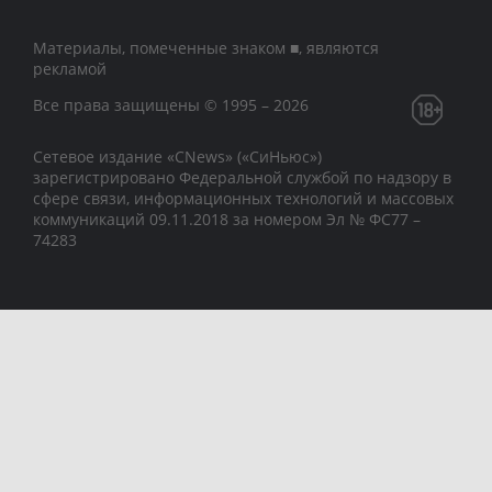
Материалы, помеченные знаком ■, являются
рекламой
Все права защищены © 1995 – 2026
Сетевое издание «CNews» («СиНьюс»)
зарегистрировано Федеральной службой по надзору в
сфере связи, информационных технологий и массовых
коммуникаций 09.11.2018 за номером Эл № ФС77 –
74283