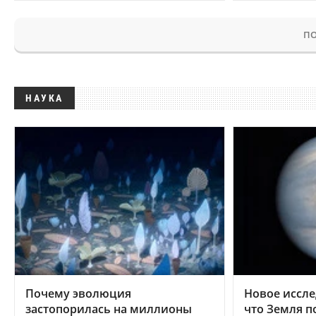
ПО
НАУКА
Почему эволюция
Новое иссле
застопорилась на миллионы
что Земля п