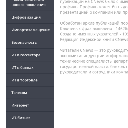
публикаций на CNews было с име
нового поколения
профиль. Профиль может быть до
презентацией о компании или про
Цифровизация
Обработан архив публикаций порт
Ключевых фраз выявлено - 146264
Импортозамещение
Создано именных указателей - 19
Редакция Индексной книги CNews
Безопасность
Читатели CNews — это руководит
ИТ в госсекторе
экономики: индустрии информаци
технические специалисты депар
государственной власти, банков,
ИТ в банках
руководители и сотрудники комп
ИТ в торговле
Телеком
Интернет
ИТ-бизнес