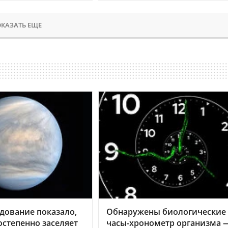
КАЗАТЬ ЕЩЕ
дование показало,
Обнаружены биологические
остепенно заселяет
часы-хронометр организма 