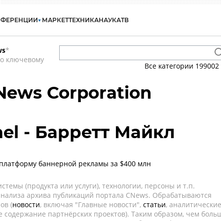
НФЕРЕНЦИИ
МАРКЕТ
ТЕХНИКА
НАУКА
ТВ
ws
*
по ключевому
Все категории
199002
News Corporation
ael - Барретт Майкл
 платформу баннерной рекламы за $400 млн
темы (продукта или услуги), технологии, персоны и т.п.
 анализа архива публикаций портала CNews. Обрабатываются
ов (
новости
, включая "Главные новости",
статьи
, аналитически
е содержание партнёрских проектов). Таким образом, чем боль