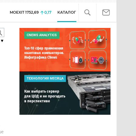
MOEXIT
1752,69
0,17
КАТАЛОГ
CNEWS ANALYTICS
▼
Топ-10 сфер применения
квантовых компьютеров.
Инфографика CNews
ТЕХНОЛОГИЯ МЕСЯЦА
Как выбрать сервер
для ЦОД и не прогадать
в перспективе
е
ше