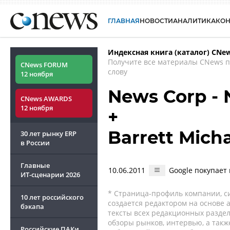
ГЛАВНАЯ
НОВОСТИ
АНАЛИТИКА
КО
Индексная книга (каталог) CNe
Получите все материалы CNews 
CNews FORUM
слову
12 ноября
News Corp - 
CNews AWARDS
12 ноября
+
Barrett Mich
30 лет рынку ERP
в России
Главные
10.06.2011
Google покупает
ИТ-сценарии
2026
* Страница-профиль компании, сис
10 лет российского
создается редактором на основе
бэкапа
тексты всех редакционных раздел
обзоры рынков, интервью, а такж
Российские ПАКи