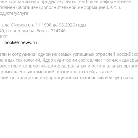
нем компании или продукта/услуги, тем более информативен
полнен (обогащен) дополнительной информацией, в т.ч.
дукте/услуге.
ала CNews.ru c 11.1998 до 08.2026 годы.
0, в очереди разбора - 724746.
9002.
 -
book@cnews.ru
ели и сотрудники одной из самых успешных отраслей российск
онных технологий. Ядро аудитории составляют топ-менеджеры
таментов информатизации федеральных и региональных орган
 промышленных компаний, розничных сетей, а также
аний-поставщиков информационных технологий и услуг связи.