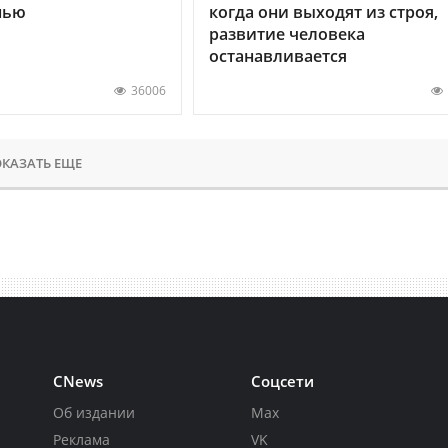
нью
когда они выходят из строя,
развитие человека
останавливается
36006
КАЗАТЬ ЕЩЕ
CNews
Соцсети
Об издании
Max
Реклама
VK