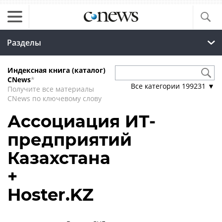
Разделы
Индексная книга (каталог)
CNews
*
Все категории
199231
▼
Получите все материалы
CNews по ключевому слову
Ассоциация ИТ-
предприятий
Казахстана
+
Hoster.KZ