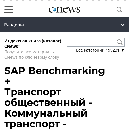
Разделы
Индексная книга (каталог)
CNews
*
Все категории
199231
▼
Получите все материалы
CNews по ключевому слову
SAP Benchmarking
+
Транспорт
общественный -
Коммунальный
транспорт -