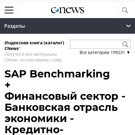
Разделы
Индексная книга (каталог)
CNews
*
Все категории
199231
▼
Получите все материалы
CNews по ключевому слову
SAP Benchmarking
+
Финансовый сектор -
Банковская отрасль
экономики -
Кредитно-