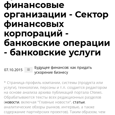
финансовые
организации - Сектор
финансовых
корпораций -
банковские операции
- банковские услуги
Будущее финансов: как придать
07.10.2015
ускорение бизнесу
* Страница-профиль компании, системы (продукта или
услуги), технологии, персоны и т.п. создается редактором
на основе анализа архива публикаций портала CNews.
Обрабатываются тексты всех редакционных разделов
(
новости
, включая "Главные новости",
статьи
,
аналитические обзоры рынков, интервью, а также
содержание партнёрских проектов). Таким образом, чем