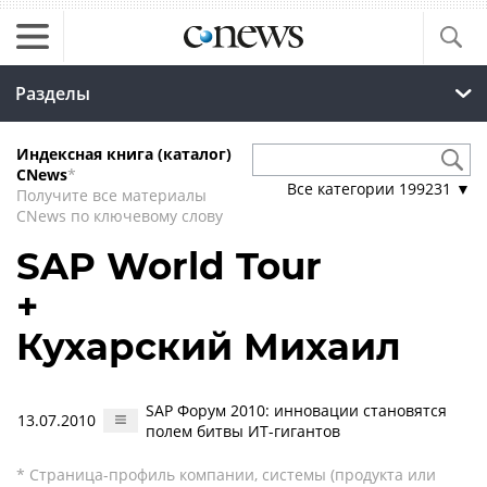
Разделы
Индексная книга (каталог)
CNews
*
Все категории
199231
▼
Получите все материалы
CNews по ключевому слову
SAP World Tour
+
Кухарский Михаил
SAP Форум 2010: инновации становятся
13.07.2010
полем битвы ИТ-гигантов
* Страница-профиль компании, системы (продукта или