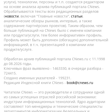
услуги), технологии, персоны и т.п. создается редактором
на основе анализа архива публикаций портала CNews.
Обрабатываются тексты всех редакционных разделов
(
новости
, включая "Главные новости",
статьи
,
аналитические обзоры рынков, интервью, а также
содержание партнёрских проектов). Таким образом, чем
больше публикаций на CNews было с именем компании
или продукта/услуги, тем более информативен профиль.
Профиль может быть дополнен (обогащен) дополнительной
информацией, в т.ч. презентацией о компании или
продукте/услуге.
Обработан архив публикаций портала CNews.ru c 11.1998
до 08.2026 годы.
Ключевых фраз выявлено - 1463330, в очереди разбора -
724415.
Создано именных указателей - 199231.
Редакция Индексной книги CNews -
book@cnews.ru
Читатели CNews — это руководители и сотрудники одной
из самых успешных отраслей российской экономики:
индустрии информационных технологий. Ядро аудитории
составляют топ-менеджеры и технические специалисты
департаментов информатизации федеральных и