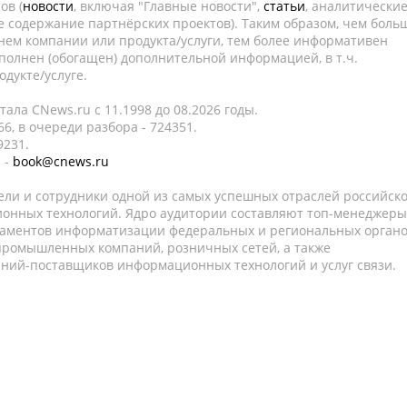
ов (
новости
, включая "Главные новости",
статьи
, аналитически
е содержание партнёрских проектов). Таким образом, чем боль
нем компании или продукта/услуги, тем более информативен
полнен (обогащен) дополнительной информацией, в т.ч.
дукте/услуге.
ала CNews.ru c 11.1998 до 08.2026 годы.
6, в очереди разбора - 724351.
9231.
 -
book@cnews.ru
ели и сотрудники одной из самых успешных отраслей российск
онных технологий. Ядро аудитории составляют топ-менеджеры
таментов информатизации федеральных и региональных орган
 промышленных компаний, розничных сетей, а также
аний-поставщиков информационных технологий и услуг связи.