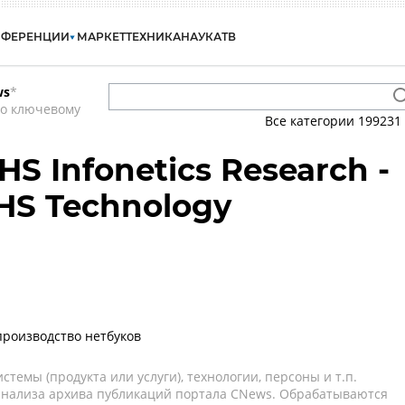
НФЕРЕНЦИИ
МАРКЕТ
ТЕХНИКА
НАУКА
ТВ
ws
*
по ключевому
Все категории
199231
 IHS Infonetics Research -
IHS Technology
производство нетбуков
темы (продукта или услуги), технологии, персоны и т.п.
 анализа архива публикаций портала CNews. Обрабатываются