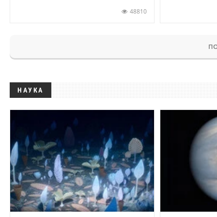
48810
ПО
НАУКА