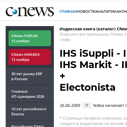
ГЛАВНАЯ
НОВОСТИ
АНАЛИТИКА
КО
Индексная книга (каталог) CNe
Получите все материалы CNews 
CNews FORUM
слову
12 ноября
IHS iSuppli -
CNews AWARDS
12 ноября
IHS Markit - 
+
30 лет рынку ERP
в России
Electonista
Главные
ИТ-сценарии
2026
26.06.2009
Nokia начинает 
10 лет российского
бэкапа
* Страница-профиль компании, сис
создается редактором на основе
Российские ПАКи