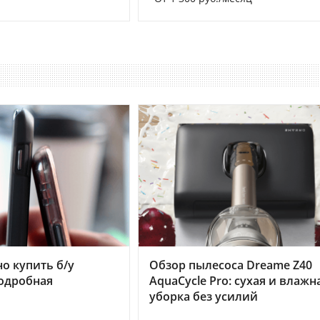
но купить б/у
Обзор пылесоса Dreame Z40
подробная
AquaCycle Pro: сухая и влажн
уборка без усилий