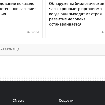
дование показало,
Обнаружены биологические
остепенно заселяет
часы-хронометр организма 
нью
когда они выходят из строя,
развитие человека
останавливается
36334
КАЗАТЬ ЕЩЕ
CNews
Соцсети