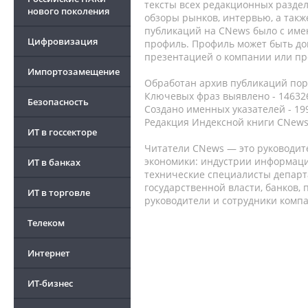
тексты всех редакционных раздел
нового поколения
обзоры рынков, интервью, а такж
публикаций на CNews было с име
Цифровизация
профиль. Профиль может быть до
презентацией о компании или про
Импортозамещение
Обработан архив публикаций порт
Ключевых фраз выявлено - 146326
Безопасность
Создано именных указателей - 19
Редакция Индексной книги CNews
ИТ в госсекторе
Читатели CNews — это руководит
экономики: индустрии информаци
ИТ в банках
технические специалисты депар
государственной власти, банков,
ИТ в торговле
руководители и сотрудники комп
Телеком
Интернет
ИТ-бизнес