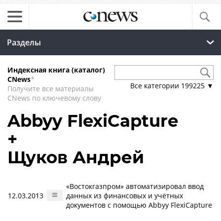
Разделы
Индексная книга (каталог)
CNews
*
Все категории
199225
▼
Получите все материалы
CNews по ключевому слову
Abbyy FlexiCapture
+
Щуков Андрей
«Востокгазпром» автоматизировал ввод
12.03.2013
данных из финансовых и учётных
документов с помощью Abbyy FlexiCapture