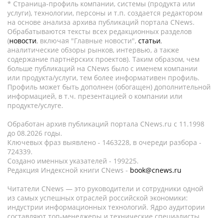
* Страница-профиль компании, системы (продукта или
услуги), технологии, персоны и т.п. создается редактором
на основе анализа архива публикаций портала CNews.
Обрабатываются тексты всех редакционных разделов
(
новости
, включая "Главные новости",
статьи
,
аналитические обзоры рынков, интервью, а также
содержание партнёрских проектов). Таким образом, чем
больше публикаций на CNews было с именем компании
или продукта/услуги, тем более информативен профиль.
Профиль может быть дополнен (обогащен) дополнительной
информацией, в т.ч. презентацией о компании или
продукте/услуге.
Обработан архив публикаций портала CNews.ru c 11.1998
до 08.2026 годы.
Ключевых фраз выявлено - 1463228, в очереди разбора -
724339.
Создано именных указателей - 199225.
Редакция Индексной книги CNews -
book@cnews.ru
Читатели CNews — это руководители и сотрудники одной
из самых успешных отраслей российской экономики:
индустрии информационных технологий. Ядро аудитории
составляют топ-менеджеры и технические специалисты