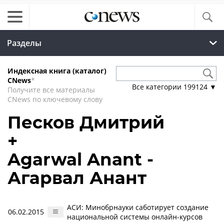
Разделы
Индексная книга (каталог)
CNews
*
Все категории
199124
▼
Получите все материалы
CNews по ключевому слову
Песков Дмитрий
+
Agarwal Anant -
Агарвал Анант
АСИ: Минобрнауки саботирует создание
06.02.2015
национальной системы онлайн-курсов