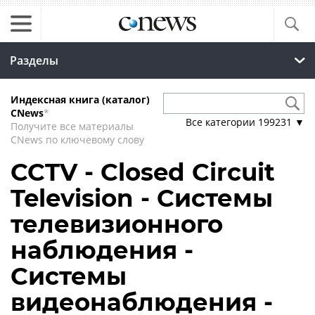
Разделы
Индексная книга (каталог)
CNews
*
Все категории
199231
▼
Получите все материалы
CNews по ключевому слову
CCTV - Closed Circuit
Television - Системы
телевизионного
наблюдения -
Системы
видеонаблюдения -