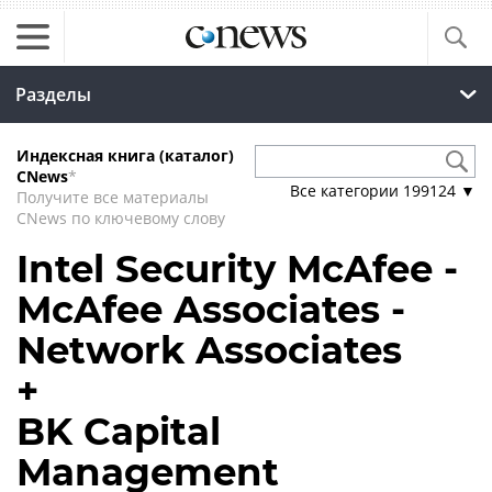
Разделы
Индексная книга (каталог)
CNews
*
Все категории
199124
▼
Получите все материалы
CNews по ключевому слову
Intel Security McAfee -
McAfee Associates -
Network Associates
+
BK Capital
Management