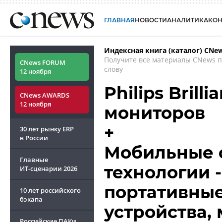
ГЛАВНАЯ
НОВОСТИ
АНАЛИТИКА
КО
Индексная книга (каталог) CNe
Получите все материалы CNews 
CNews FORUM
слову
12 ноября
Philips Brill
CNews AWARDS
12 ноября
мониторов
+
30 лет рынку ERP
в России
Мобильные 
Главные
технологии 
ИТ-сценарии
2026
портативные
10 лет российского
бэкапа
устройства,
Российские ПАКи