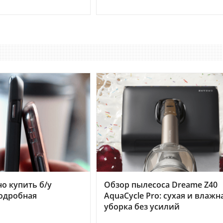
но купить б/у
Обзор пылесоса Dreame Z40
подробная
AquaCycle Pro: сухая и влажн
уборка без усилий