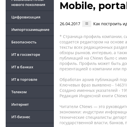
Mobile, porta
нового поколения
Цифровизация
26.04.2017
Как построить и
Импортозамещение
* Страница-профиль компании, сис
создается редактором на основе
Безопасность
тексты всех редакционных раздел
обзоры рынков, интервью, а такж
ИТ в госсекторе
публикаций на CNews было с име
профиль. Профиль может быть до
ИТ в банках
презентацией о компании или про
ИТ в торговле
Обработан архив публикаций порт
Ключевых фраз выявлено - 146318
Создано именных указателей - 19
Телеком
Редакция Индексной книги CNews
Интернет
Читатели CNews — это руководит
экономики: индустрии информаци
ИТ-бизнес
технические специалисты депар
государственной власти, банков,