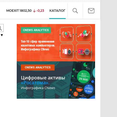
MOEXIT
1802,50
-0,23
КАТАЛОГ
CNEWS ANALYTICS
▼
Топ-10 сфер применения
квантовых компьютеров.
Инфографика CNews
CNEWS ANALYTICS
Цифровые активы
«Росатома».
Инфографика CNews