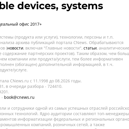
ble devices, systems
деальный офис 2017+
темы (продукта или услуги), технологии, персоны и т.п.
 анализа архива публикаций портала CNews. Обрабатываются
ов (
новости
, включая "Главные новости",
статьи
, аналитически
е содержание партнёрских проектов). Таким образом, чем боль
нем компании или продукта/услуги, тем более информативен
полнен (обогащен) дополнительной информацией, в т.ч.
дукте/услуге.
ала CNews.ru c 11.1998 до 08.2026 годы.
1, в очереди разбора - 724410.
9201.
 -
book@cnews.ru
ели и сотрудники одной из самых успешных отраслей российск
онных технологий. Ядро аудитории составляют топ-менеджеры
таментов информатизации федеральных и региональных орган
 промышленных компаний, розничных сетей, а также