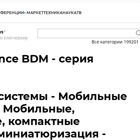
НФЕРЕНЦИИ
МАРКЕТ
ТЕХНИКА
НАУКА
ТВ
ws
*
по ключевому
Все категории
199201
iance BDM - серия
системы - Мобильные
- Мобильные,
, компактные
 миниатюризация -