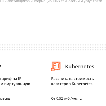
аний-поставщиков информационных технологий и услуг связи.
P
Kubernetes
тариф на IP-
Рассчитать стоимость
 и виртуальную
кластеров Kubernetes
/месяц
От 0.52 руб./месяц