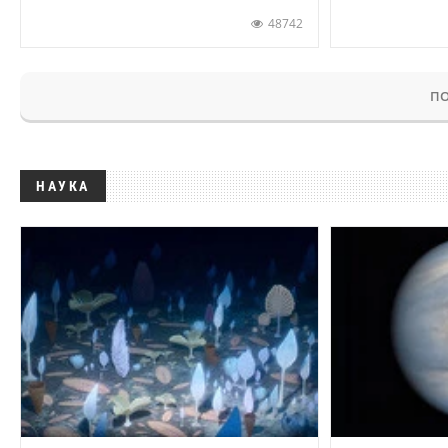
48742
ПО
НАУКА