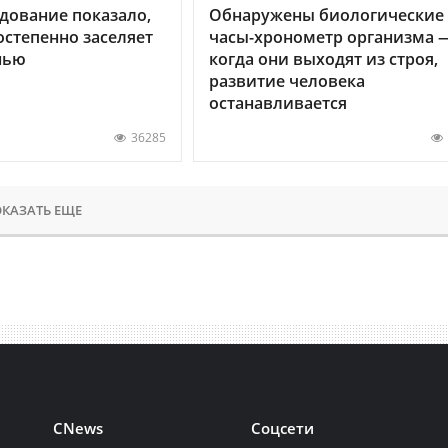
дование показало,
Обнаружены биологические
остепенно заселяет
часы-хронометр организма 
нью
когда они выходят из строя,
развитие человека
останавливается
36285
КАЗАТЬ ЕЩЕ
CNews
Соцсети