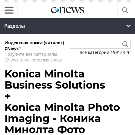
Разделы
Индексная книга (каталог)
CNews
*
Все категории
199124
▼
Получите все материалы
CNews по ключевому слову
Konica Minolta
Business Solutions
+
Konica Minolta Photo
Imaging - Коника
Минолта Фото