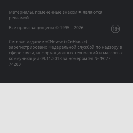
Материалы, помеченные знаком ■, являются
рекламой
Все права защищены © 1995 – 2026
Сетевое издание «CNews» («СиНьюс»)
зарегистрировано Федеральной службой по надзору в
сфере связи, информационных технологий и массовых
коммуникаций 09.11.2018 за номером Эл № ФС77 –
74283