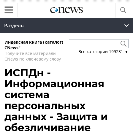
Разделы
Индексная книга (каталог)
CNews
*
Все категории
199231
▼
Получите все материалы
CNews по ключевому слову
ИСПДн -
Информационная
система
персональных
данных - Защита и
обезличивание