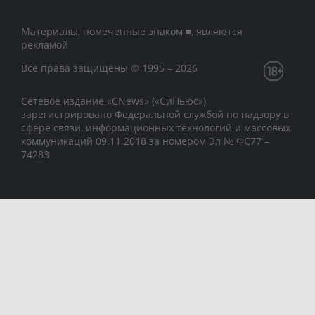
Материалы, помеченные знаком ■, являются
рекламой
Все права защищены © 1995 – 2026
Сетевое издание «CNews» («СиНьюс»)
зарегистрировано Федеральной службой по надзору в
сфере связи, информационных технологий и массовых
коммуникаций 09.11.2018 за номером Эл № ФС77 –
74283