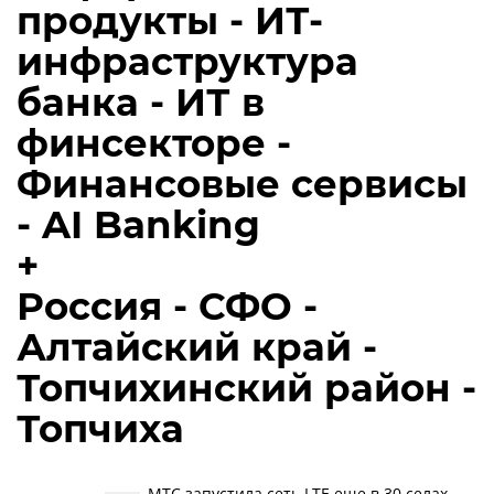
продукты - ИТ-
инфраструктура
банка - ИТ в
финсекторе -
Финансовые сервисы
- AI Banking
+
Россия - СФО -
Алтайский край -
Топчихинский район -
Топчиха
МТС запустила сеть LTE еще в 30 селах