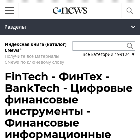
Разделы
Индексная книга (каталог)
CNews
*
Все категории
199124
▼
Получите все материалы
CNews по ключевому слову
FinTech - ФинТех -
BankTech - Цифровые
финансовые
инструменты -
Финансовые
информационные