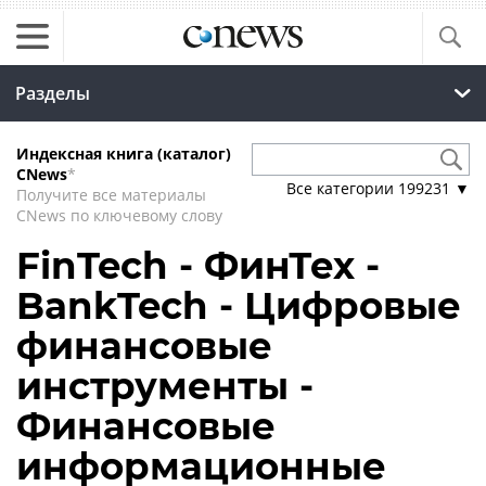
Разделы
Индексная книга (каталог)
CNews
*
Все категории
199231
▼
Получите все материалы
CNews по ключевому слову
FinTech - ФинТех -
BankTech - Цифровые
финансовые
инструменты -
Финансовые
информационные