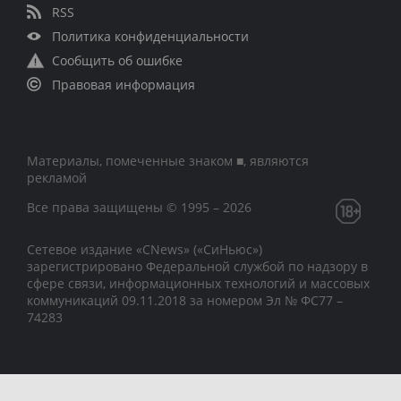
RSS
Политика конфиденциальности
Сообщить об ошибке
Правовая информация
Материалы, помеченные знаком ■, являются
рекламой
Все права защищены © 1995 – 2026
Сетевое издание «CNews» («СиНьюс»)
зарегистрировано Федеральной службой по надзору в
сфере связи, информационных технологий и массовых
коммуникаций 09.11.2018 за номером Эл № ФС77 –
74283