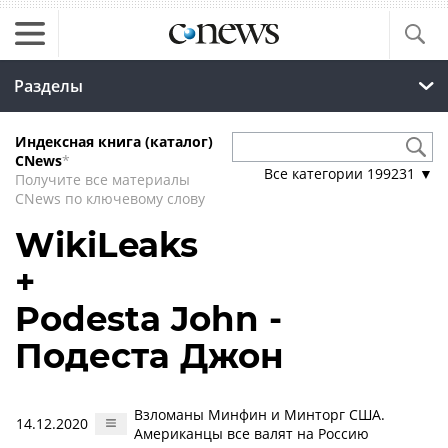
Разделы
Индексная книга (каталог)
CNews
*
Все категории
199231
▼
Получите все материалы
CNews по ключевому слову
WikiLeaks
+
Podesta John -
Подеста Джон
Взломаны Минфин и Минторг США.
14.12.2020
Американцы все валят на Россию