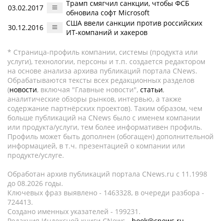
Трамп смягчил санкции, чтобы ФСБ
03.02.2017
обновила софт Microsoft
США ввели санкции против российских
30.12.2016
ИТ-компаний и хакеров
* Страница-профиль компании, системы (продукта или
услуги), технологии, персоны и т.п. создается редактором
на основе анализа архива публикаций портала CNews.
Обрабатываются тексты всех редакционных разделов
(
новости
, включая "Главные новости",
статьи
,
аналитические обзоры рынков, интервью, а также
содержание партнёрских проектов). Таким образом, чем
больше публикаций на CNews было с именем компании
или продукта/услуги, тем более информативен профиль.
Профиль может быть дополнен (обогащен) дополнительной
информацией, в т.ч. презентацией о компании или
продукте/услуге.
Обработан архив публикаций портала CNews.ru c 11.1998
до 08.2026 годы.
Ключевых фраз выявлено - 1463328, в очереди разбора -
724413.
Создано именных указателей - 199231.
Редакция Индексной книги CNews -
book@cnews.ru