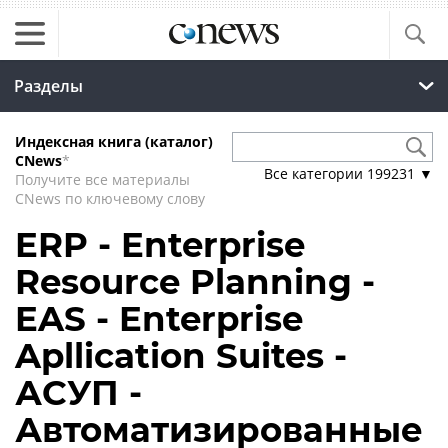
Разделы
Индексная книга (каталог)
CNews
*
Все категории
199231
▼
Получите все материалы
CNews по ключевому слову
ERP - Enterprise
Resource Planning -
EAS - Enterprise
Apllication Suites -
АСУП -
Автоматизированные