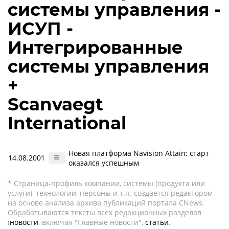
системы управления -
ИСУП -
Интегрированные
системы управления
+
Scanvaegt
International
Новая платформа Navision Attain: старт
14.08.2001
оказался успешным
* Страница-профиль компании, системы (продукта или
услуги), технологии, персоны и т.п. создается редактором
на основе анализа архива публикаций портала CNews.
Обрабатываются тексты всех редакционных разделов
(
новости
, включая "Главные новости",
статьи
,