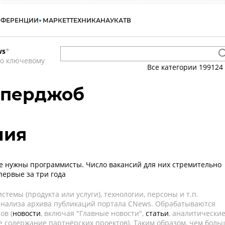
НФЕРЕНЦИИ
МАРКЕТ
ТЕХНИКА
НАУКА
ТВ
ws
*
по ключевому
Все категории
199124
Суперджоб
лия
е нужны программисты. Число вакансий для них стремительно
первые за три года
темы (продукта или услуги), технологии, персоны и т.п.
 анализа архива публикаций портала CNews. Обрабатываются
ов (
новости
, включая "Главные новости",
статьи
, аналитически
е содержание партнёрских проектов). Таким образом, чем боль