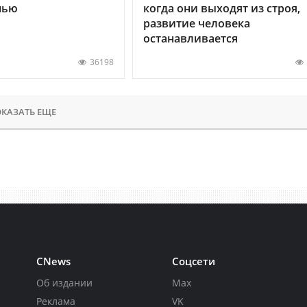
нью
когда они выходят из строя,
развитие человека
останавливается
36198
КАЗАТЬ ЕЩЕ
CNews
Соцсети
Об издании
Max
Реклама
VK