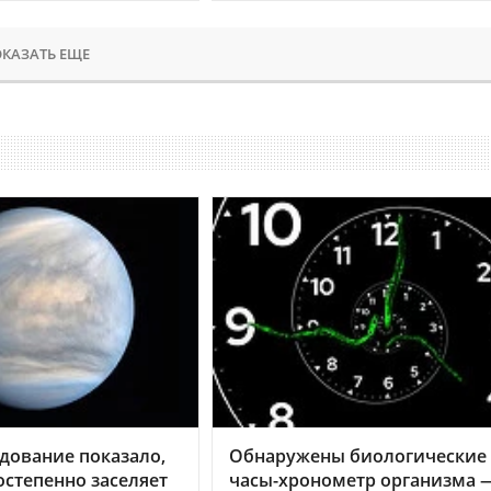
КАЗАТЬ ЕЩЕ
дование показало,
Обнаружены биологические
остепенно заселяет
часы-хронометр организма 