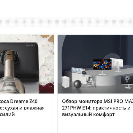
оса Dreame Z40
Обзор монитора MSI PRO MA
o: сухая и влажная
271PHW E14: практичность и
усилий
визуальный комфорт