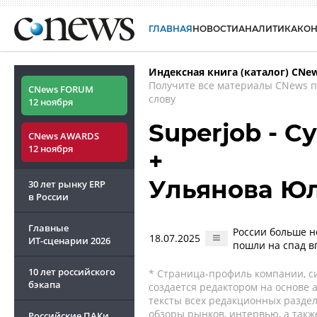
ГЛАВНАЯ
НОВОСТИ
АНАЛИТИКА
КО
Индексная книга (каталог) CNe
Получите все материалы CNews 
CNews FORUM
слову
12 ноября
Superjob - 
CNews AWARDS
12 ноября
+
Ульянова Ю
30 лет рынку ERP
в России
Главные
России больше н
18.07.2025
ИТ-сценарии
2026
пошли на спад в
10 лет российского
* Страница-профиль компании, сис
бэкапа
создается редактором на основе
тексты всех редакционных раздел
обзоры рынков, интервью, а такж
Российские ПАКи