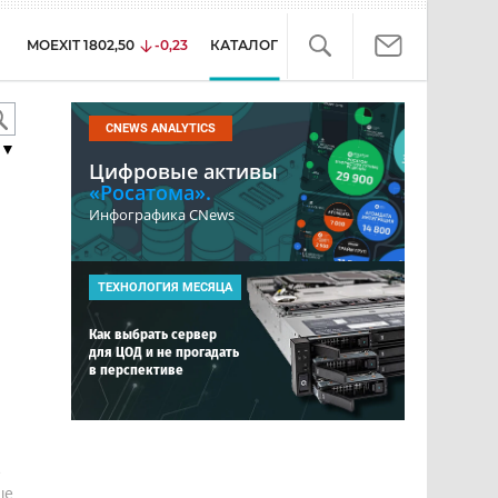
MOEXIT
1802,50
-0,23
КАТАЛОГ
CNEWS ANALYTICS
▼
Цифровые активы
«Росатома».
Инфографика CNews
ТЕХНОЛОГИЯ МЕСЯЦА
Как выбрать сервер
для ЦОД и не прогадать
в перспективе
е
ше