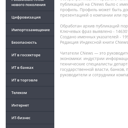
публикаций на CNews было с име
нового поколения
профиль. Профиль может быть до
презентацией о компании или про
Цифровизация
Обработан архив публикаций порт
Импортозамещение
Ключевых фраз выявлено - 146301
Создано именных указателей - 19
Редакция Индексной книги CNews
Безопасность
Читатели CNews — это руководит
ИТ в госсекторе
экономики: индустрии информаци
технические специалисты депар
ИТ в банках
государственной власти, банков,
руководители и сотрудники комп
ИТ в торговле
Телеком
Интернет
ИТ-бизнес