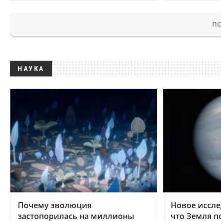
ПО
НАУКА
Почему эволюция
Новое иссле
застопорилась на миллионы
что Земля п