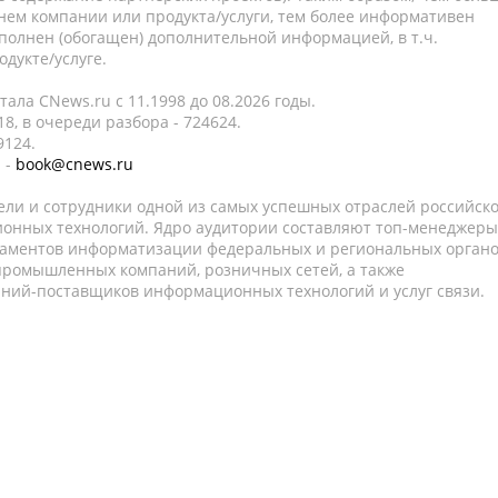
нем компании или продукта/услуги, тем более информативен
полнен (обогащен) дополнительной информацией, в т.ч.
дукте/услуге.
ала CNews.ru c 11.1998 до 08.2026 годы.
8, в очереди разбора - 724624.
9124.
 -
book@cnews.ru
ели и сотрудники одной из самых успешных отраслей российск
онных технологий. Ядро аудитории составляют топ-менеджеры
таментов информатизации федеральных и региональных орган
 промышленных компаний, розничных сетей, а также
аний-поставщиков информационных технологий и услуг связи.