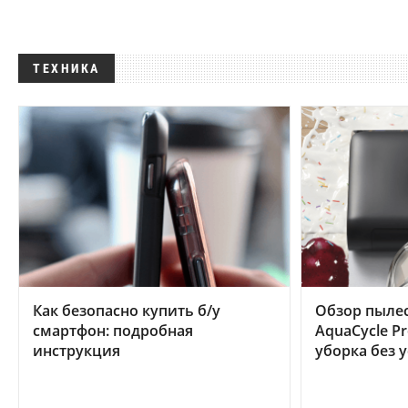
ТЕХНИКА
Как безопасно купить б/у
Обзор пылес
смартфон: подробная
AquaCycle Pr
инструкция
уборка без 