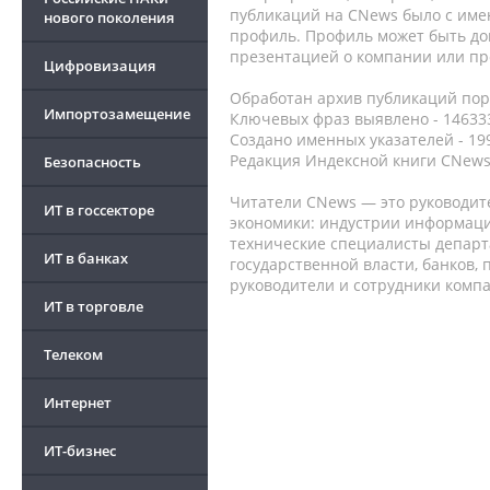
публикаций на CNews было с име
нового поколения
профиль. Профиль может быть до
презентацией о компании или про
Цифровизация
Обработан архив публикаций порт
Импортозамещение
Ключевых фраз выявлено - 146333
Создано именных указателей - 19
Редакция Индексной книги CNews
Безопасность
Читатели CNews — это руководит
ИТ в госсекторе
экономики: индустрии информаци
технические специалисты депар
ИТ в банках
государственной власти, банков,
руководители и сотрудники комп
ИТ в торговле
Телеком
Интернет
ИТ-бизнес