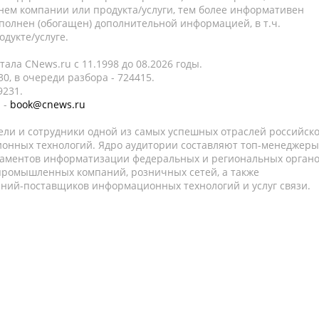
нем компании или продукта/услуги, тем более информативен
полнен (обогащен) дополнительной информацией, в т.ч.
дукте/услуге.
ала CNews.ru c 11.1998 до 08.2026 годы.
0, в очереди разбора - 724415.
9231.
 -
book@cnews.ru
ели и сотрудники одной из самых успешных отраслей российск
онных технологий. Ядро аудитории составляют топ-менеджеры
таментов информатизации федеральных и региональных орган
 промышленных компаний, розничных сетей, а также
аний-поставщиков информационных технологий и услуг связи.