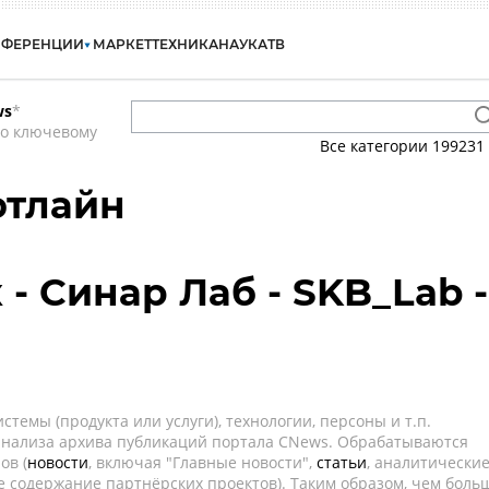
НФЕРЕНЦИИ
МАРКЕТ
ТЕХНИКА
НАУКА
ТВ
ws
*
по ключевому
Все категории
199231
офтлайн
- Синар Лаб - SKB_Lab -
темы (продукта или услуги), технологии, персоны и т.п.
 анализа архива публикаций портала CNews. Обрабатываются
ов (
новости
, включая "Главные новости",
статьи
, аналитически
е содержание партнёрских проектов). Таким образом, чем боль