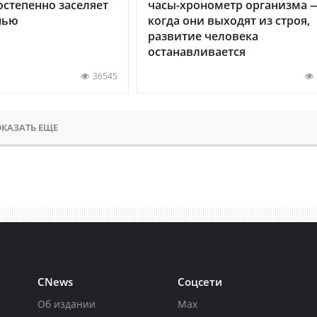
остепенно заселяет
часы-хронометр организма 
нью
когда они выходят из строя,
развитие человека
останавливается
36545
КАЗАТЬ ЕЩЕ
CNews
Соцсети
Об издании
Max