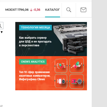
MOEXIT
1796,06
-0,36
КАТАЛОГ
ТЕХНОЛОГИЯ МЕСЯЦА
▼
Как выбрать сервер
для ЦОД и не прогадать
в перспективе
CNEWS ANALYTICS
Топ-10 сфер применения
квантовых компьютеров.
Инфографика CNews
е
ше