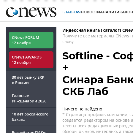
ГЛАВНАЯ
НОВОСТИ
АНАЛИТИКА
КО
Индексная книга (каталог) CNe
Получите все материалы CNews 
CNews FORUM
слову
12 ноября
Softline - С
CNews AWARDS
12 ноября
+
Синара Банк 
30 лет рынку ERP
в России
СКБ Лаб
Главные
ИТ-сценарии
2026
Ничего не найдено
10 лет российского
* Страница-профиль компании, сис
бэкапа
создается редактором на основе
тексты всех редакционных раздел
обзоры рынков, интервью, а такж
Российские ПАКи