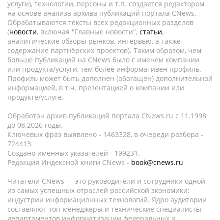
услуги), технологии, персоны и т.п. создается редактором
на основе анализа архива публикаций портала CNews.
Обрабатываются тексты всех редакционных разделов
(
новости
, включая "Главные новости",
статьи
,
аналитические обзоры рынков, интервью, а также
содержание партнёрских проектов). Таким образом, чем
больше публикаций на CNews было с именем компании
или продукта/услуги, тем более информативен профиль.
Профиль может быть дополнен (обогащен) дополнительной
информацией, в т.ч. презентацией о компании или
продукте/услуге.
Обработан архив публикаций портала CNews.ru c 11.1998
до 08.2026 годы.
Ключевых фраз выявлено - 1463328, в очереди разбора -
724413.
Создано именных указателей - 199231.
Редакция Индексной книги CNews -
book@cnews.ru
Читатели CNews — это руководители и сотрудники одной
из самых успешных отраслей российской экономики:
индустрии информационных технологий. Ядро аудитории
составляют топ-менеджеры и технические специалисты
департаментов информатизации федеральных и