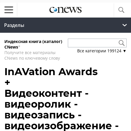
Разделы
Индексная книга (каталог)
CNews
*
Все категории
199124
▼
Получите все материалы
CNews по ключевому слову
InAVation Awards
+
Видеоконтент -
видеоролик -
видеозапись -
видеоизображение -