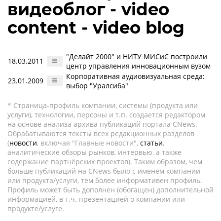
видеоблог - video
content - video blog
"Делайт 2000" и НИТУ МИСиС построили
18.03.2011
центр управления инновационным вузом
Корпоративная аудиовизуальная среда:
23.01.2009
выбор "Уралсиба"
* Страница-профиль компании, системы (продукта или
услуги), технологии, персоны и т.п. создается редактором
на основе анализа архива публикаций портала CNews.
Обрабатываются тексты всех редакционных разделов
(
новости
, включая "Главные новости",
статьи
,
аналитические обзоры рынков, интервью, а также
содержание партнёрских проектов). Таким образом, чем
больше публикаций на CNews было с именем компании
или продукта/услуги, тем более информативен профиль.
Профиль может быть дополнен (обогащен) дополнительной
информацией, в т.ч. презентацией о компании или
продукте/услуге.