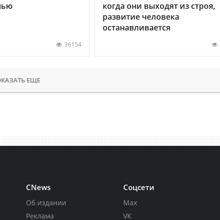
нью
когда они выходят из строя,
развитие человека
останавливается
36154
КАЗАТЬ ЕЩЕ
CNews
Соцсети
Об издании
Max
Реклама
VK