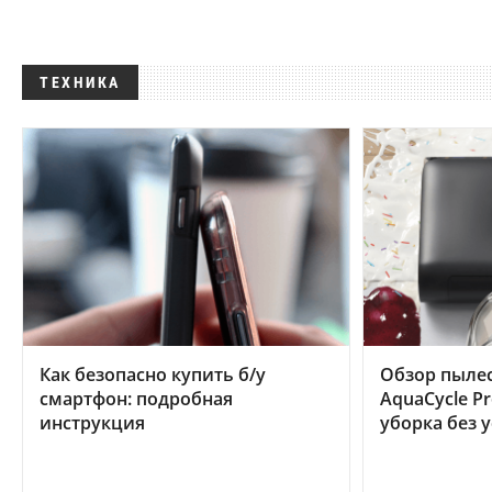
ТЕХНИКА
Как безопасно купить б/у
Обзор пылес
смартфон: подробная
AquaCycle Pr
инструкция
уборка без 