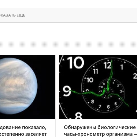
КАЗАТЬ ЕЩЕ
дование показало,
Обнаружены биологические
остепенно заселяет
часы-хронометр организма 