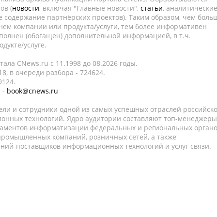
ов (
новости
, включая "Главные новости",
статьи
, аналитически
е содержание партнёрских проектов). Таким образом, чем боль
нем компании или продукта/услуги, тем более информативен
полнен (обогащен) дополнительной информацией, в т.ч.
дукте/услуге.
ала CNews.ru c 11.1998 до 08.2026 годы.
8, в очереди разбора - 724624.
9124.
 -
book@cnews.ru
ели и сотрудники одной из самых успешных отраслей российск
онных технологий. Ядро аудитории составляют топ-менеджеры
таментов информатизации федеральных и региональных орган
 промышленных компаний, розничных сетей, а также
аний-поставщиков информационных технологий и услуг связи.