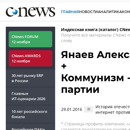
ГЛАВНАЯ
НОВОСТИ
АНАЛИТИКА
КО
Индексная книга (каталог) CNe
Получите все материалы CNews 
CNews FORUM
слову
12 ноября
Янаев Алек
CNews AWARDS
12 ноября
+
Коммунизм 
30 лет рынку ERP
в России
партии
Главные
ИТ-сценарии
2026
История отечест
29.01.2016
10 лет российского
интернет проти
бэкапа
* Страница-профиль компании, сис
создается редактором на основе
Российские ПАКи