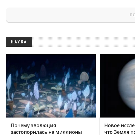
ПО
НАУКА
Почему эволюция
Новое иссле
застопорилась на миллионы
что Земля п