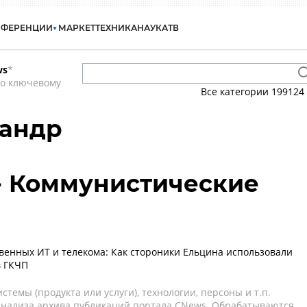
НФЕРЕНЦИИ
МАРКЕТ
ТЕХНИКА
НАУКА
ТВ
ws
*
по ключевому
Все категории
199124
сандр
- Коммунистические
венных ИТ и телекома: Как стороники Ельцина использовали
в ГКЧП
темы (продукта или услуги), технологии, персоны и т.п.
 анализа архива публикаций портала CNews. Обрабатываются