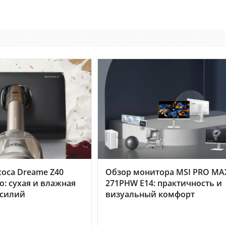
оса Dreame Z40
Обзор монитора MSI PRO MA
o: сухая и влажная
271PHW E14: практичность и
усилий
визуальный комфорт