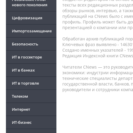
нового поколения
тексты всех редакционных раздел
обзоры рынков, интервью, а такж
публикаций на CNews было с име
Цифровизация
профиль. Профиль может быть до
презентацией о компании или про
Импортозамещение
Обработан архив публикаций порт
Безопасность
Ключевых фраз выявлено - 146301
Создано именных указателей - 19
Редакция Индексной книги CNews
ИТ в госсекторе
Читатели CNews — это руководит
ИТ в банках
экономики: индустрии информаци
технические специалисты депар
ИТ в торговле
государственной власти, банков,
руководители и сотрудники комп
Телеком
Интернет
ИТ-бизнес