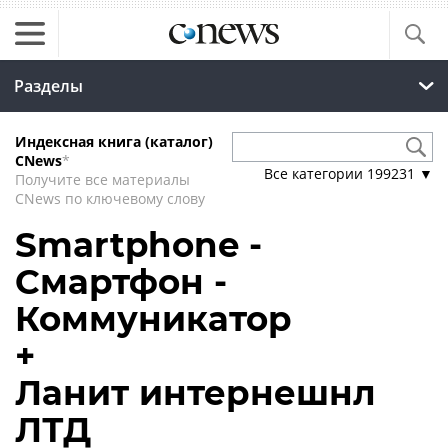
Разделы
Индексная книга (каталог)
CNews
*
Все категории
199231
▼
Получите все материалы
CNews по ключевому слову
Smartphone -
Смартфон -
Коммуникатор
+
Ланит интернешнл
ЛТД