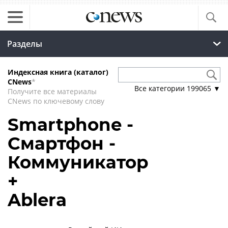
Разделы
Индексная книга (каталог)
CNews
*
Все категории
199065
▼
Получите все материалы
CNews по ключевому слову
Smartphone -
Смартфон -
Коммуникатор
+
Ablera