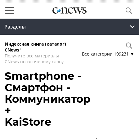
Разделы
Индексная книга (каталог)
CNews
*
Все категории
199231
▼
Получите все материалы
CNews по ключевому слову
Smartphone -
Смартфон -
Коммуникатор
+
KaiStore