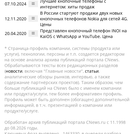
Лучшие кнопочные телефоны с
07.10.2024
интернетом: хиты продаж
В России стартуют продажи двух новых
12.11.2020
кнопочных телефонов Nokia для сетей 4G.
Цены
Представлен кнопочный телефон INOI на
20.04.2020
KaiOS с WhatsApp и YouTube. Цена
* Страница-профиль компании, системы (продукта или
услуги), технологии, персоны и т.п. создается редактором
на основе анализа архива публикаций портала CNews.
Обрабатываются тексты всех редакционных разделов
(
новости
, включая "Главные новости",
статьи
,
аналитические обзоры рынков, интервью, а также
содержание партнёрских проектов). Таким образом, чем
больше публикаций на CNews было с именем компании
или продукта/услуги, тем более информативен профиль.
Профиль может быть дополнен (обогащен) дополнительной
информацией, в т.ч. презентацией о компании или
продукте/услуге.
Обработан архив публикаций портала CNews.ru c 11.1998
до 08.2026 годы.
Ключевых фраз выявлено - 1463330, в очереди разбора -