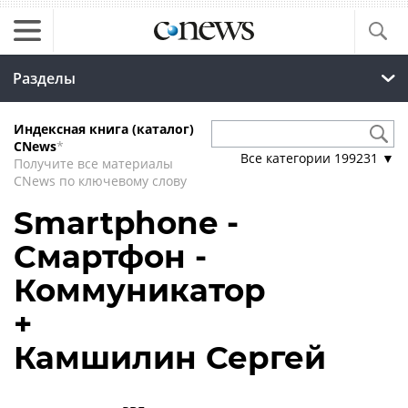
Разделы
Индексная книга (каталог)
CNews
*
Все категории
199231
▼
Получите все материалы
CNews по ключевому слову
Smartphone -
Смартфон -
Коммуникатор
+
Камшилин Сергей