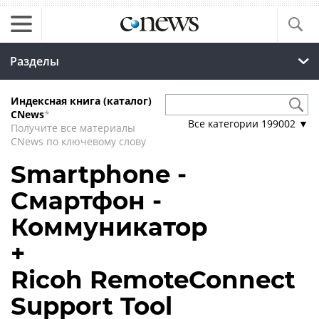
Разделы
Индексная книга (каталог)
CNews
*
Все категории
199002
▼
Получите все материалы
CNews по ключевому слову
Smartphone -
Смартфон -
Коммуникатор
+
Ricoh RemoteConnect
Support Tool