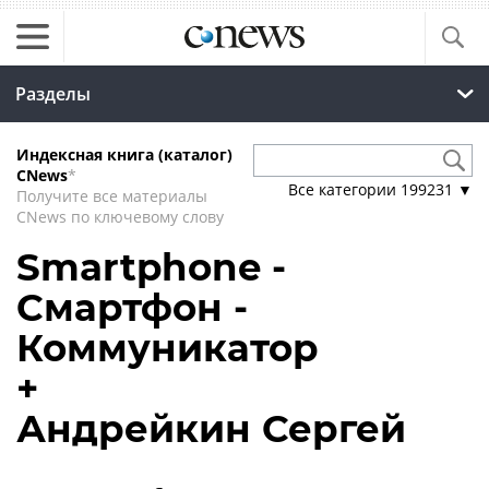
Разделы
Индексная книга (каталог)
CNews
*
Все категории
199231
▼
Получите все материалы
CNews по ключевому слову
Smartphone -
Смартфон -
Коммуникатор
+
Андрейкин Сергей