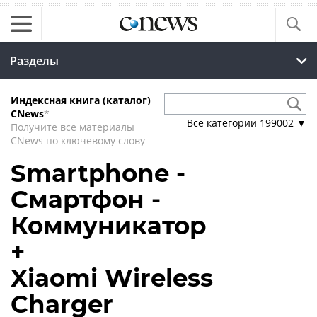
Разделы
Индексная книга (каталог)
CNews
*
Все категории
199002
▼
Получите все материалы
CNews по ключевому слову
Smartphone -
Смартфон -
Коммуникатор
+
Xiaomi Wireless
Charger