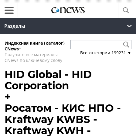
Разделы
Индексная книга (каталог)
CNews
*
Все категории
199231
▼
Получите все материалы
CNews по ключевому слову
HID Global - HID
Corporation
+
Росатом - КИС НПО -
Kraftway KWBS -
Kraftway KWH -