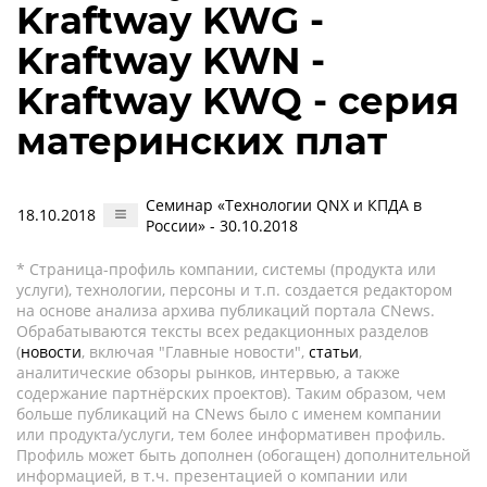
Kraftway KWG -
Kraftway KWN -
Kraftway KWQ - серия
материнских плат
Семинар «Технологии QNX и КПДА в
18.10.2018
России» - 30.10.2018
* Страница-профиль компании, системы (продукта или
услуги), технологии, персоны и т.п. создается редактором
на основе анализа архива публикаций портала CNews.
Обрабатываются тексты всех редакционных разделов
(
новости
, включая "Главные новости",
статьи
,
аналитические обзоры рынков, интервью, а также
содержание партнёрских проектов). Таким образом, чем
больше публикаций на CNews было с именем компании
или продукта/услуги, тем более информативен профиль.
Профиль может быть дополнен (обогащен) дополнительной
информацией, в т.ч. презентацией о компании или