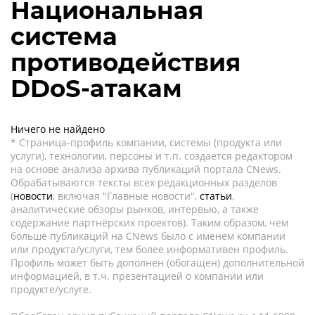
Национальная
система
противодействия
DDoS-атакам
Ничего не найдено
* Страница-профиль компании, системы (продукта или
услуги), технологии, персоны и т.п. создается редактором
на основе анализа архива публикаций портала CNews.
Обрабатываются тексты всех редакционных разделов
(
новости
, включая "Главные новости",
статьи
,
аналитические обзоры рынков, интервью, а также
содержание партнёрских проектов). Таким образом, чем
больше публикаций на CNews было с именем компании
или продукта/услуги, тем более информативен профиль.
Профиль может быть дополнен (обогащен) дополнительной
информацией, в т.ч. презентацией о компании или
продукте/услуге.