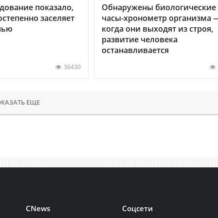
дование показало,
Обнаружены биологические
остепенно заселяет
часы-хронометр организма 
нью
когда они выходят из строя,
развитие человека
останавливается
36430
КАЗАТЬ ЕЩЕ
CNews
Соцсети