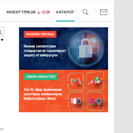
MOEXIT
1796,06
-0,36
КАТАЛОГ
МНЕНИЕ МЕСЯЦА
▼
Почему соответствие
стандартам не гарантирует
защиту от киберугроз
CNEWS ANALYTICS
Топ-10 сфер применения
квантовых компьютеров.
Инфографика CNews
е
ше