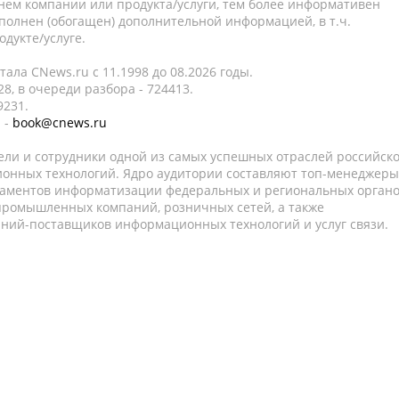
нем компании или продукта/услуги, тем более информативен
полнен (обогащен) дополнительной информацией, в т.ч.
дукте/услуге.
ала CNews.ru c 11.1998 до 08.2026 годы.
8, в очереди разбора - 724413.
9231.
 -
book@cnews.ru
ели и сотрудники одной из самых успешных отраслей российск
онных технологий. Ядро аудитории составляют топ-менеджеры
таментов информатизации федеральных и региональных орган
 промышленных компаний, розничных сетей, а также
аний-поставщиков информационных технологий и услуг связи.