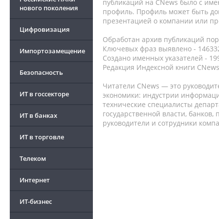
публикаций на CNews было с име
нового поколения
профиль. Профиль может быть до
презентацией о компании или про
Цифровизация
Обработан архив публикаций порт
Ключевых фраз выявлено - 146332
Импортозамещение
Создано именных указателей - 19
Редакция Индексной книги CNews
Безопасность
Читатели CNews — это руководит
ИТ в госсекторе
экономики: индустрии информаци
технические специалисты депар
государственной власти, банков,
ИТ в банках
руководители и сотрудники комп
ИТ в торговле
Телеком
Интернет
ИТ-бизнес