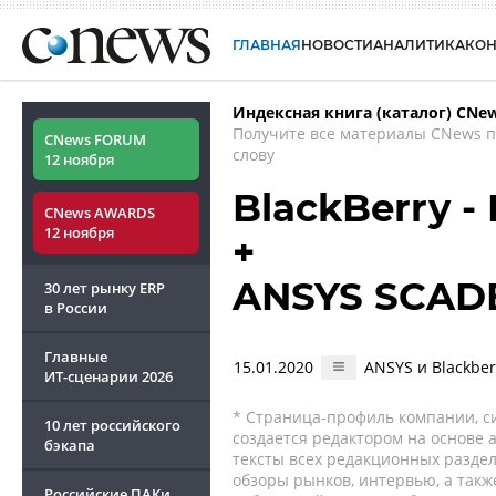
ГЛАВНАЯ
НОВОСТИ
АНАЛИТИКА
КО
Индексная книга (каталог) CNe
Получите все материалы CNews 
CNews FORUM
слову
12 ноября
BlackBerry - 
CNews AWARDS
12 ноября
+
ANSYS SCAD
30 лет рынку ERP
в России
Главные
15.01.2020
ANSYS и Blackber
ИТ-сценарии
2026
* Страница-профиль компании, сис
10 лет российского
создается редактором на основе
бэкапа
тексты всех редакционных раздел
обзоры рынков, интервью, а такж
Российские ПАКи