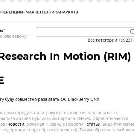
НФЕРЕНЦИИ
МАРКЕТ
ТЕХНИКА
НАУКА
ТВ
ws
*
по ключевому
Все категории
199231
Research In Motion (RIM)
E
ry буду совместно развивать ОС BlackBerry QNX
темы (продукта или услуги), технологии, персоны и т.п.
 анализа архива публикаций портала CNews. Обрабатываются
ов (
новости
, включая "Главные новости",
статьи
, аналитически
е содержание партнёрских проектов). Таким образом, чем боль