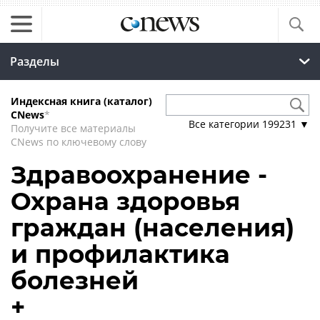
Разделы
Индексная книга (каталог)
CNews
*
Все категории
199231
▼
Получите все материалы
CNews по ключевому слову
Здравоохранение -
Охрана здоровья
граждан (населения)
и профилактика
болезней
+