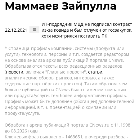
Маммаев Зайпулла
ИТ-подрядчик МВД не подписал контракт
22.12.2021
из-за ковида и был отлучен от госзакупок,
хотя исхитрился поставить ПК
* Страница-профиль компании, системы (продукта или
услуги), технологии, персоны и т.п. создается редактором
на основе анализа архива публикаций портала CNews.
Обрабатываются тексты всех редакционных разделов
(
новости
, включая "Главные новости",
статьи
,
аналитические обзоры рынков, интервью, а также
содержание партнёрских проектов). Таким образом, чем
больше публикаций на CNews было с именем компании
или продукта/услуги, тем более информативен профиль.
Профиль может быть дополнен (обогащен) дополнительной
информацией, в т.ч. презентацией о компании или
продукте/услуге.
Обработан архив публикаций портала CNews.ru c 11.1998
до 08.2026 годы.
Ключевых фраз выявлено - 1463651, в очереди разбора -