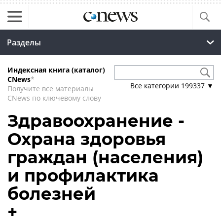
Разделы
Индексная книга (каталог)
CNews
*
Все категории
199337
▼
Получите все материалы
CNews по ключевому слову
Здравоохранение -
Охрана здоровья
граждан (населения)
и профилактика
болезней
+