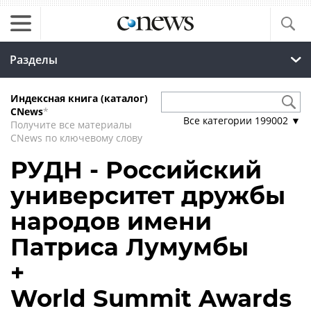
Разделы
Индексная книга (каталог)
CNews
*
Все категории
199002
▼
Получите все материалы
CNews по ключевому слову
РУДН - Российский
университет дружбы
народов имени
Патриса Лумумбы
+
World Summit Awards