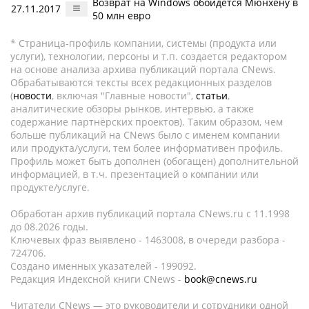
Возврат на Windows обойдется Мюнхену в
27.11.2017
50 млн евро
* Страница-профиль компании, системы (продукта или
услуги), технологии, персоны и т.п. создается редактором
на основе анализа архива публикаций портала CNews.
Обрабатываются тексты всех редакционных разделов
(
новости
, включая "Главные новости",
статьи
,
аналитические обзоры рынков, интервью, а также
содержание партнёрских проектов). Таким образом, чем
больше публикаций на CNews было с именем компании
или продукта/услуги, тем более информативен профиль.
Профиль может быть дополнен (обогащен) дополнительной
информацией, в т.ч. презентацией о компании или
продукте/услуге.
Обработан архив публикаций портала CNews.ru c 11.1998
до 08.2026 годы.
Ключевых фраз выявлено - 1463008, в очереди разбора -
724706.
Создано именных указателей - 199092.
Редакция Индексной книги CNews -
book@cnews.ru
Читатели CNews — это руководители и сотрудники одной