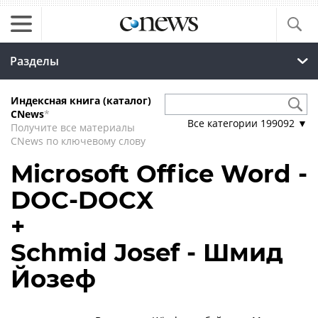
Разделы
Индексная книга (каталог)
CNews
*
Все категории
199092
▼
Получите все материалы
CNews по ключевому слову
Microsoft Office Word -
DOC-DOCX
+
Schmid Josef - Шмид
Йозеф