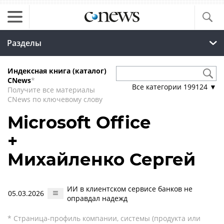
Разделы
Индексная книга (каталог)
CNews
*
Все категории
199124
▼
Получите все материалы
CNews по ключевому слову
Microsoft Office
+
Михайленко Сергей
ИИ в клиентском сервисе банков не
05.03.2026
оправдал надежд
* Страница-профиль компании, системы (продукта или