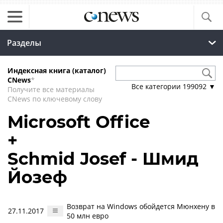
Разделы
Индексная книга (каталог)
CNews
*
Все категории
199092
▼
Получите все материалы
CNews по ключевому слову
Microsoft Office
+
Schmid Josef - Шмид
Йозеф
Возврат на Windows обойдется Мюнхену в
27.11.2017
50 млн евро