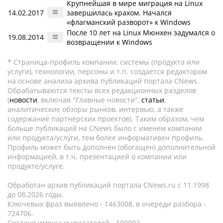
Крупнейшая в мире миграция на Linux
14.02.2017
завершилась крахом. Начался
«флагманский разворот» к Windows
После 10 лет на Linux Мюнхен задумался о
19.08.2014
возвращении к Windows
* Страница-профиль компании, системы (продукта или
услуги), технологии, персоны и т.п. создается редактором
на основе анализа архива публикаций портала CNews.
Обрабатываются тексты всех редакционных разделов
(
новости
, включая "Главные новости",
статьи
,
аналитические обзоры рынков, интервью, а также
содержание партнёрских проектов). Таким образом, чем
больше публикаций на CNews было с именем компании
или продукта/услуги, тем более информативен профиль.
Профиль может быть дополнен (обогащен) дополнительной
информацией, в т.ч. презентацией о компании или
продукте/услуге.
Обработан архив публикаций портала CNews.ru c 11.1998
до 08.2026 годы.
Ключевых фраз выявлено - 1463008, в очереди разбора -
724706.
Создано именных указателей - 199092.